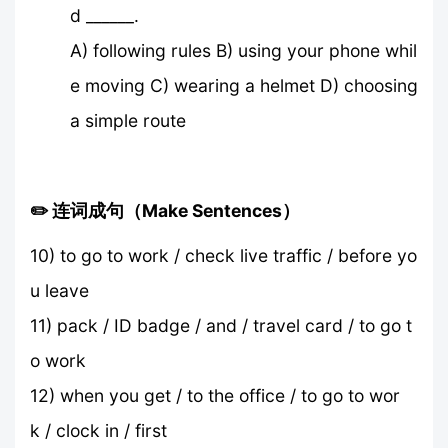
d ______.
A) following rules B) using your phone whil
e moving C) wearing a helmet D) choosing
a simple route
✏️ 连词成句（Make Sentences）
10) to go to work / check live traffic / before yo
u leave
11) pack / ID badge / and / travel card / to go t
o work
12) when you get / to the office / to go to wor
k / clock in / first