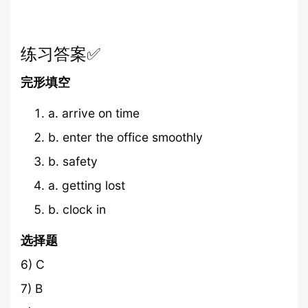
练习答案✅
完形填空
a. arrive on time
b. enter the office smoothly
b. safety
a. getting lost
b. clock in
选择题
6) C
7) B