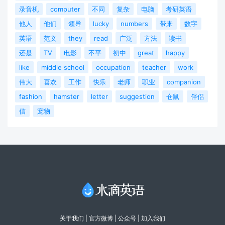
录音机
computer
不同
复杂
电脑
考研英语
他人
他们
领导
lucky
numbers
带来
数字
英语
范文
they
read
广泛
方法
读书
还是
TV
电影
不平
初中
great
happy
like
middle school
occupation
teacher
work
伟大
喜欢
工作
快乐
老师
职业
companion
fashion
hamster
letter
suggestion
仓鼠
伴侣
信
宠物
关于我们
|
官方微博
| 公众号 |
加入我们