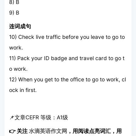
8) B
9) B
连词成句
10) Check live traffic before you leave to go to
work.
11) Pack your ID badge and travel card to go t
o work.
12) When you get to the office to go to work, cl
ock in first.
📌文章CEFR 等级：A1级
👉 关注
水滴英语作文网
，用阅读点亮词汇，用