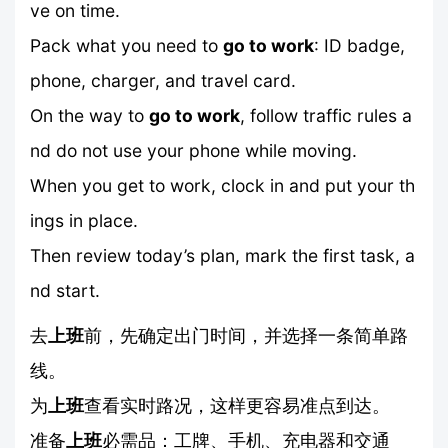
ve on time.
Pack what you need to
go to work
: ID badge,
phone, charger, and travel card.
On the way to
go to work
, follow traffic rules a
nd do not use your phone while moving.
When you get to work, clock in and put your th
ings in place.
Then review today’s plan, mark the first task, a
nd start.
去
上班
前，先确定出门时间，并选择一条简单路
线。
为
上班
查看实时路况，这样更容易准点到达。
准备
上班
必需品：工牌、手机、充电器和交通