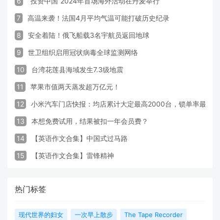
6
“投资中国”2024年首场海外活动在丹麦举行
7
高温来袭！法国4月平均气温可能打破历史纪录
8
安全着陆！俄飞船载3名宇航员返回地球
9
世卫组织启用冠状病毒全球监测网络
10
台湾花莲县海域发生7.3级地震
11
苹果市值两天蒸发超万亿元！
12
小米汽车门店快报：均店累计大定最高2000台，锁单率最高达
13
本想免费试用，结果被扣一年会员费？
14
【英语作文合集】中国式过马路
15
【英语作文合集】雷锋精神
热门标签
现代世界的妇女
一次早上散步
The Tape Recorder