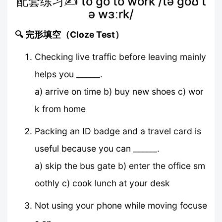
配套练习✍️ to go to work /tə ɡoʊ t
ə wɜːrk/
🔍 完形填空（Cloze Test）
Checking live traffic before leaving mainly
helps you ______.
a) arrive on time b) buy new shoes c) wor
k from home
Packing an ID badge and a travel card is
useful because you can ______.
a) skip the bus gate b) enter the office sm
oothly c) cook lunch at your desk
Not using your phone while moving focuse