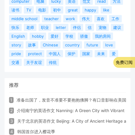
computer
电脑
lucky
英语
范文
read
方法
读书
TV
电影
初中
great
happy
like
middle school
teacher
work
伟大
喜欢
工作
快乐
老师
职业
letter
伴侣
信
宠物
建议
English
hobby
爱好
学校
骄傲
我的房间
story
故事
Chinese
country
future
love
pride
protect
中国人
保护
国家
未来
爱
免费订阅
交通
关于友谊
传统
推荐
1
准备出国了，发音不准要不要抱抱佛脚？有口音影响在美国生活
2
介绍南宁的英语作文 Nanning: A Green City with Vibrant Cultu
3
关于北京的英语作文 Beijing: A City of Ancient Heritage and 
4
韩国首尔进入樱花季