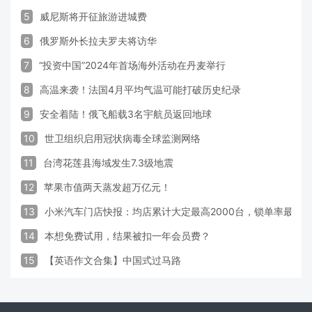
5
威尼斯将开征旅游进城费
6
俄罗斯外长拉夫罗夫将访华
7
“投资中国”2024年首场海外活动在丹麦举行
8
高温来袭！法国4月平均气温可能打破历史纪录
9
安全着陆！俄飞船载3名宇航员返回地球
10
世卫组织启用冠状病毒全球监测网络
11
台湾花莲县海域发生7.3级地震
12
苹果市值两天蒸发超万亿元！
13
小米汽车门店快报：均店累计大定最高2000台，锁单率最高达
14
本想免费试用，结果被扣一年会员费？
15
【英语作文合集】中国式过马路