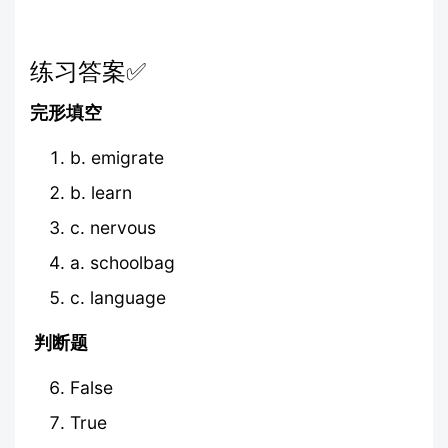
练习答案✅
完形填空
b. emigrate
b. learn
c. nervous
a. schoolbag
c. language
判断题
False
True