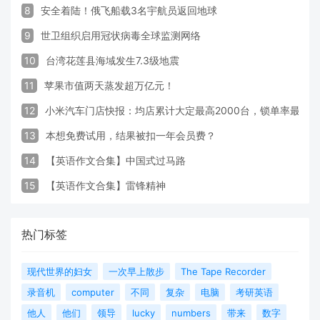
8
安全着陆！俄飞船载3名宇航员返回地球
9
世卫组织启用冠状病毒全球监测网络
10
台湾花莲县海域发生7.3级地震
11
苹果市值两天蒸发超万亿元！
12
小米汽车门店快报：均店累计大定最高2000台，锁单率最高达
13
本想免费试用，结果被扣一年会员费？
14
【英语作文合集】中国式过马路
15
【英语作文合集】雷锋精神
热门标签
现代世界的妇女
一次早上散步
The Tape Recorder
录音机
computer
不同
复杂
电脑
考研英语
他人
他们
领导
lucky
numbers
带来
数字