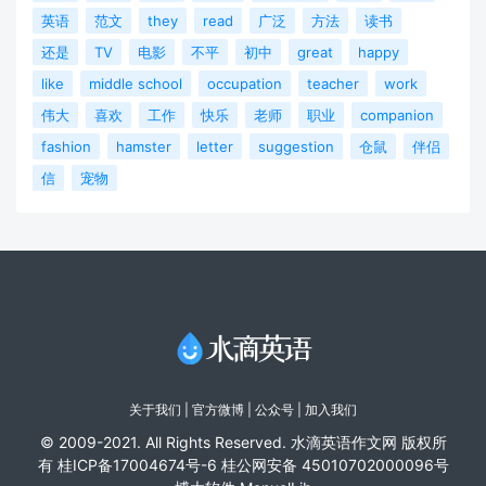
英语
范文
they
read
广泛
方法
读书
还是
TV
电影
不平
初中
great
happy
like
middle school
occupation
teacher
work
伟大
喜欢
工作
快乐
老师
职业
companion
fashion
hamster
letter
suggestion
仓鼠
伴侣
信
宠物
关于我们
|
官方微博
| 公众号 |
加入我们
© 2009-2021. All Rights Reserved. 水滴英语作文网 版权所
有
桂ICP备17004674号-6
桂公网安备 45010702000096号