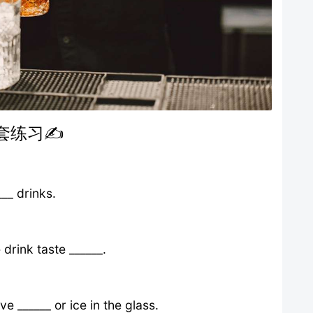
套练习✍️
___ drinks.
drink taste ______.
e ______ or ice in the glass.