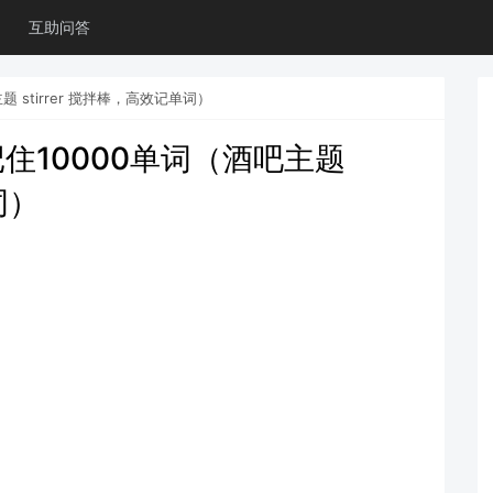
互助问答
stirrer 搅拌棒，高效记单词）
住10000单词（酒吧主题
词）