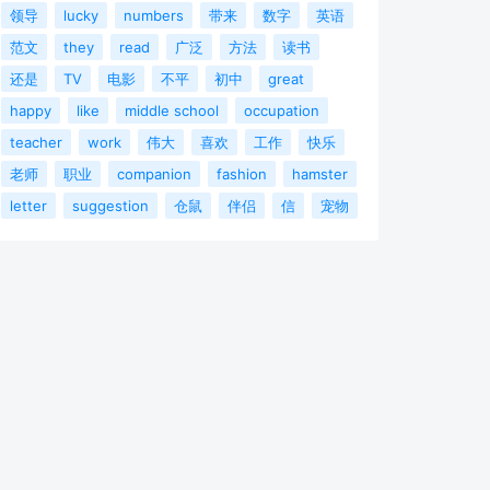
领导
lucky
numbers
带来
数字
英语
范文
they
read
广泛
方法
读书
还是
TV
电影
不平
初中
great
happy
like
middle school
occupation
teacher
work
伟大
喜欢
工作
快乐
老师
职业
companion
fashion
hamster
letter
suggestion
仓鼠
伴侣
信
宠物