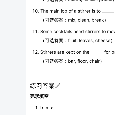
The main job of a stirrer is to ______
（可选答案：mix, clean, break）
Some cocktails need stirrers to mov
（可选答案：fruit, leaves, cheese）
Stirrers are kept on the ______ for 
（可选答案：bar, floor, chair）
练习答案✅
完形填空
b. mix