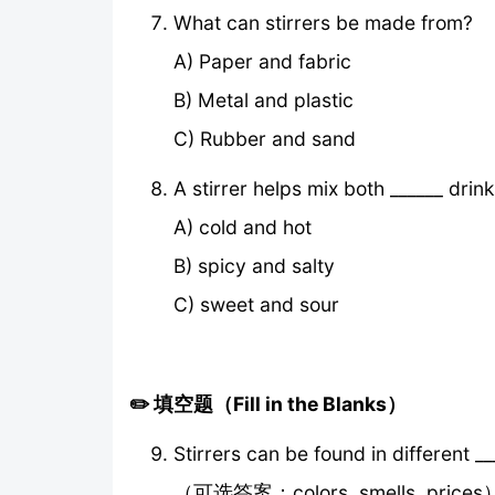
What can stirrers be made from?
A) Paper and fabric
B) Metal and plastic
C) Rubber and sand
A stirrer helps mix both ______ drink
A) cold and hot
B) spicy and salty
C) sweet and sour
✏️ 填空题（Fill in the Blanks）
Stirrers can be found in different _
（可选答案：colors, smells, prices