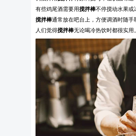
有些鸡尾酒需要用
搅拌棒
不停搅动水果或
搅拌棒
通常放在吧台上，方便调酒时随手
人们觉得
搅拌棒
无论喝冷热饮时都很实用