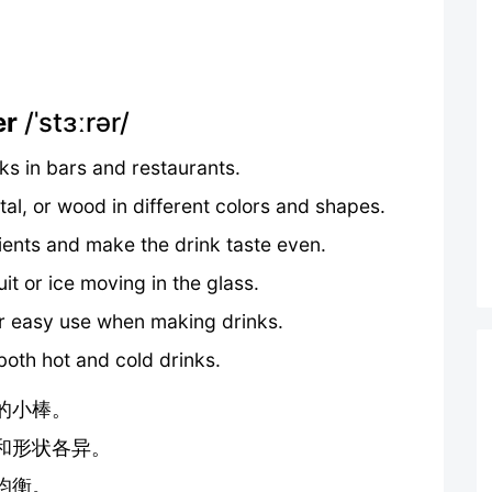
er
/ˈstɜːrər/
nks in bars and restaurants.
al, or wood in different colors and shapes.
ients and make the drink taste even.
it or ice moving in the glass.
or easy use when making drinks.
both hot and cold drinks.
的小棒。
和形状各异。
均衡。