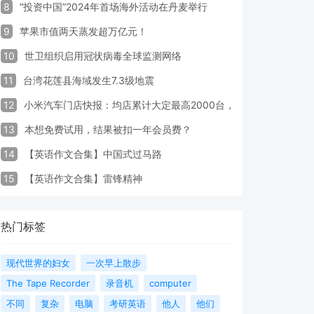
8
“投资中国”2024年首场海外活动在丹麦举行
9
苹果市值两天蒸发超万亿元！
10
世卫组织启用冠状病毒全球监测网络
11
台湾花莲县海域发生7.3级地震
12
小米汽车门店快报：均店累计大定最高2000台，锁单率最高达40
13
本想免费试用，结果被扣一年会员费？
14
【英语作文合集】中国式过马路
15
【英语作文合集】雷锋精神
热门标签
现代世界的妇女
一次早上散步
The Tape Recorder
录音机
computer
不同
复杂
电脑
考研英语
他人
他们