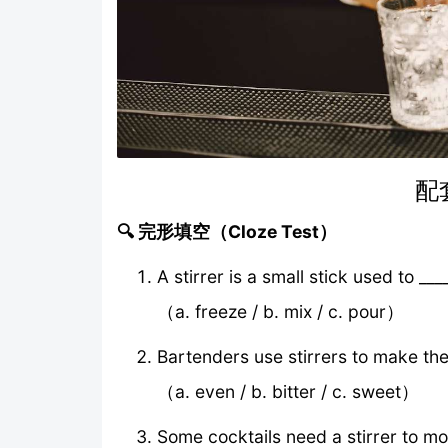
配
🔍 完形填空（Cloze Test）
A stirrer is a small stick used to ___
（a. freeze / b. mix / c. pour）
Bartenders use stirrers to make the 
（a. even / b. bitter / c. sweet）
Some cocktails need a stirrer to mov