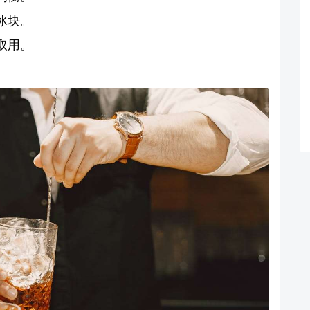
冰块。
取用。
。