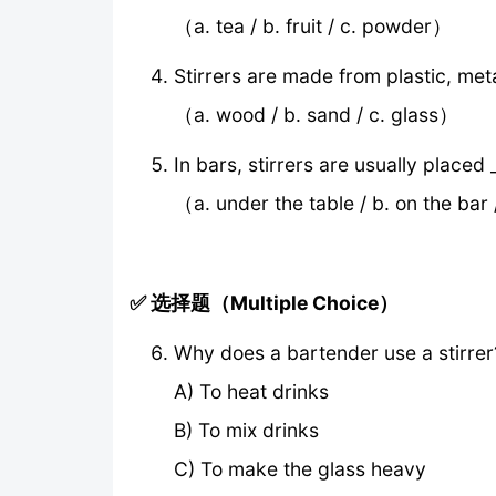
（a. tea / b. fruit / c. powder）
Stirrers are made from plastic, meta
（a. wood / b. sand / c. glass）
In bars, stirrers are usually placed 
（a. under the table / b. on the bar 
✅ 选择题（Multiple Choice）
Why does a bartender use a stirrer
A) To heat drinks
B) To mix drinks
C) To make the glass heavy