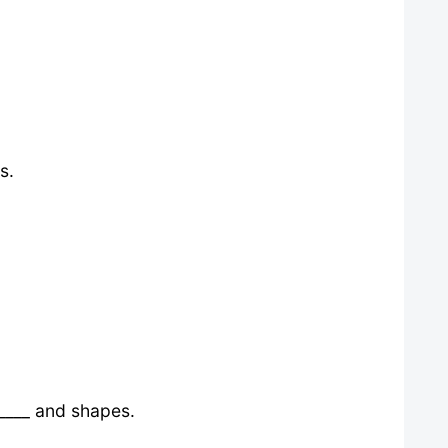
s.
_____ and shapes.
）