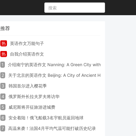
推荐
热
英语作文万能句子
热
自我介绍英语作文
1
介绍南宁的英语作文 Nanning: A Green City with Vibrant Culture a
2
关于北京的英语作文 Beijing: A City of Ancient Heritage and Mode
3
韩国首尔进入樱花季
4
俄罗斯外长拉夫罗夫将访华
5
威尼斯将开征旅游进城费
6
安全着陆！俄飞船载3名宇航员返回地球
7
高温来袭！法国4月平均气温可能打破历史纪录