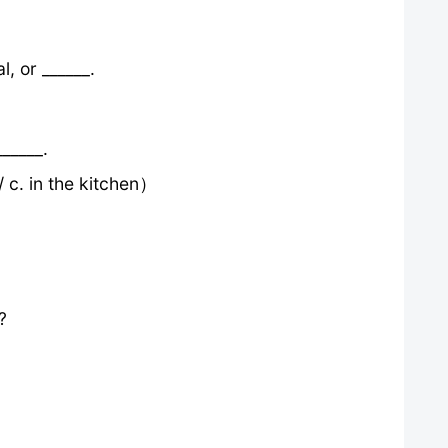
l, or ______.
______.
/ c. in the kitchen）
?