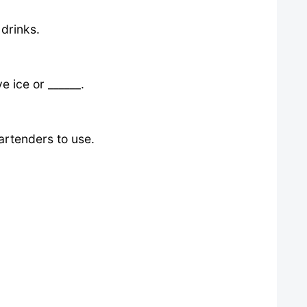
 drinks.
e ice or ______.
bartenders to use.