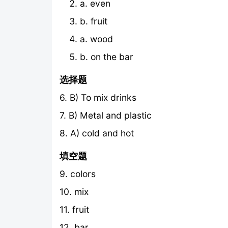
a. even
b. fruit
a. wood
b. on the bar
选择题
6. B) To mix drinks
7. B) Metal and plastic
8. A) cold and hot
填空题
9. colors
10. mix
11. fruit
12. bar