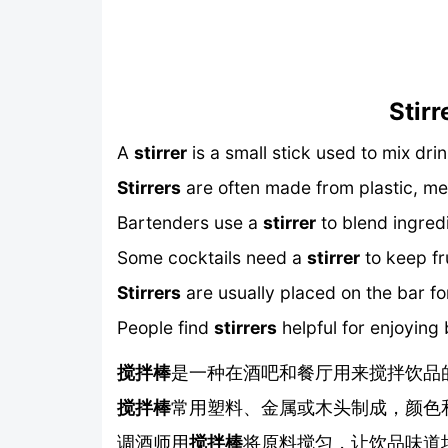
Stirr
A
stirrer
is a small stick used to mix dri
Stirrers
are often made from plastic, met
Bartenders use a
stirrer
to blend ingred
Some cocktails need a
stirrer
to keep fru
Stirrers
are usually placed on the bar f
People find
stirrers
helpful for enjoying 
搅拌棒
是一种在酒吧和餐厅用来搅拌饮品
搅拌棒
常用塑料、金属或木头制成，颜色
调酒师用
搅拌棒
将原料搅匀，让饮品味道