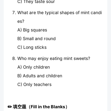
C) They taste sour
What are the typical shapes of mint candi
es?
A) Big squares
B) Small and round
C) Long sticks
Who may enjoy eating mint sweets?
A) Only children
B) Adults and children
C) Only teachers
✏️ 填空题（Fill in the Blanks）