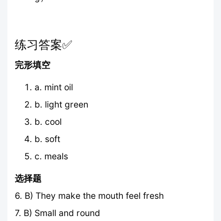
练习答案✅
完形填空
a. mint oil
b. light green
b. cool
b. soft
c. meals
选择题
6. B) They make the mouth feel fresh
7. B) Small and round