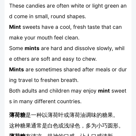
These candies are often white or light green an
d come in small, round shapes.
Mint
sweets have a cool, fresh taste that can
make your mouth feel clean.
Some
mints
are hard and dissolve slowly, whil
e others are soft and easy to chew.
Mints
are sometimes shared after meals or dur
ing travel to freshen breath.
Both adults and children may enjoy
mint
sweet
s in many different countries.
薄荷糖
是一种以薄荷叶或薄荷油调味的糖果。
这种糖果通常是白色或浅绿色，多为小巧圆形。