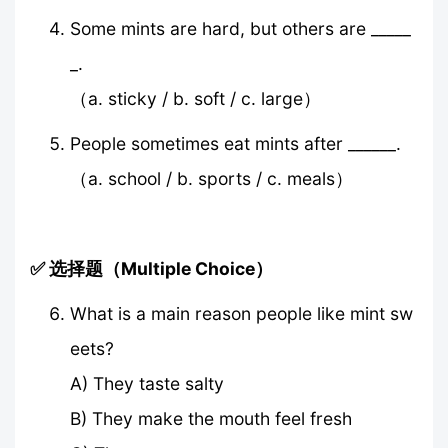
Some mints are hard, but others are _____
_.
（a. sticky / b. soft / c. large）
People sometimes eat mints after ______.
（a. school / b. sports / c. meals）
✅ 选择题（Multiple Choice）
What is a main reason people like mint sw
eets?
A) They taste salty
B) They make the mouth feel fresh