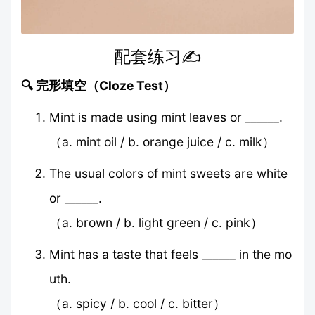
配套练习✍️
🔍 完形填空（Cloze Test）
Mint is made using mint leaves or ______.
（a. mint oil / b. orange juice / c. milk）
The usual colors of mint sweets are white
or ______.
（a. brown / b. light green / c. pink）
Mint has a taste that feels ______ in the mo
uth.
（a. spicy / b. cool / c. bitter）