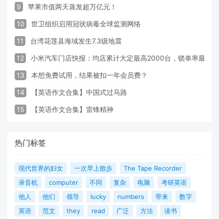
9
苹果市值两天蒸发超万亿元！
10
世卫组织启用冠状病毒全球监测网络
11
台湾花莲县海域发生7.3级地震
12
小米汽车门店快报：均店累计大定最高2000台，锁单率最高达
13
本想免费试用，结果被扣一年会员费？
14
【英语作文合集】中国式过马路
15
【英语作文合集】雷锋精神
热门标签
现代世界的妇女
一次早上散步
The Tape Recorder
录音机
computer
不同
复杂
电脑
考研英语
他人
他们
领导
lucky
numbers
带来
数字
英语
范文
they
read
广泛
方法
读书