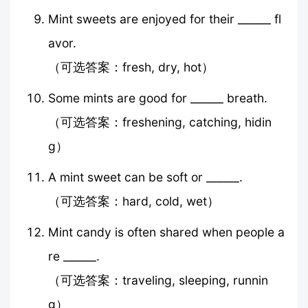
Mint sweets are enjoyed for their ______ fl
avor.
（可选答案：fresh, dry, hot）
Some mints are good for ______ breath.
（可选答案：freshening, catching, hidin
g）
A mint sweet can be soft or ______.
（可选答案：hard, cold, wet）
Mint candy is often shared when people a
re ______.
（可选答案：traveling, sleeping, runnin
g）