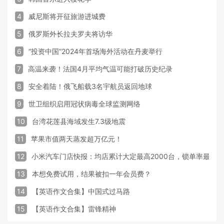
4
威尼斯将开征旅游进城费
5
俄罗斯外长拉夫罗夫将访华
6
“投资中国”2024年首场海外活动在丹麦举行
7
高温来袭！法国4月平均气温可能打破历史纪录
8
安全着陆！俄飞船载3名宇航员返回地球
9
世卫组织启用冠状病毒全球监测网络
10
台湾花莲县海域发生7.3级地震
11
苹果市值两天蒸发超万亿元！
12
小米汽车门店快报：均店累计大定最高2000台，锁单率最高达
13
本想免费试用，结果被扣一年会员费？
14
【英语作文合集】中国式过马路
15
【英语作文合集】雷锋精神