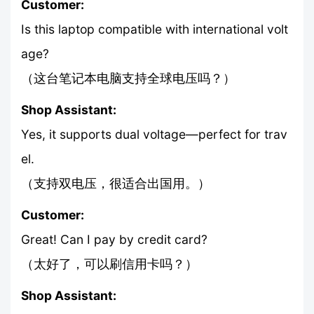
Customer:
Is this laptop compatible with international volt
age?
（这台笔记本电脑支持全球电压吗？）
Shop Assistant:
Yes, it supports dual voltage—perfect for trav
el.
（支持双电压，很适合出国用。）
Customer:
Great! Can I pay by credit card?
（太好了，可以刷信用卡吗？）
Shop Assistant: