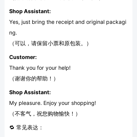
Shop Assistant:
Yes, just bring the receipt and original packagi
ng.
（可以，请保留小票和原包装。）
Customer:
Thank you for your help!
（谢谢你的帮助！）
Shop Assistant:
My pleasure. Enjoy your shopping!
（不客气，祝您购物愉快！）
🔁 常见表达：