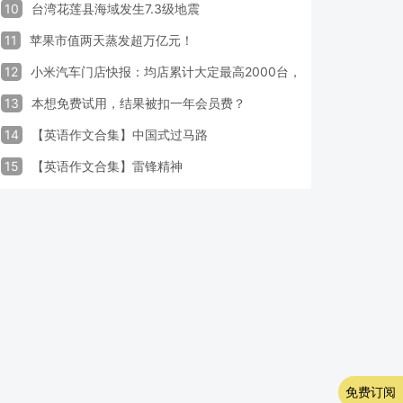
10
台湾花莲县海域发生7.3级地震
11
苹果市值两天蒸发超万亿元！
12
小米汽车门店快报：均店累计大定最高2000台，锁单率最高达40
13
本想免费试用，结果被扣一年会员费？
14
【英语作文合集】中国式过马路
15
【英语作文合集】雷锋精神
免费订阅