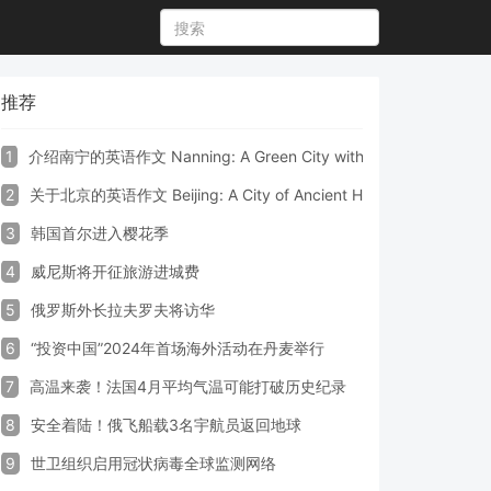
推荐
1
介绍南宁的英语作文 Nanning: A Green City with Vibrant Culture a
2
关于北京的英语作文 Beijing: A City of Ancient Heritage and Mode
3
韩国首尔进入樱花季
4
威尼斯将开征旅游进城费
5
俄罗斯外长拉夫罗夫将访华
6
“投资中国”2024年首场海外活动在丹麦举行
7
高温来袭！法国4月平均气温可能打破历史纪录
8
安全着陆！俄飞船载3名宇航员返回地球
9
世卫组织启用冠状病毒全球监测网络