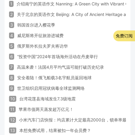
1
介绍南宁的英语作文 Nanning: A Green City with Vibrant Cultu
2
关于北京的英语作文 Beijing: A City of Ancient Heritage and 
3
韩国首尔进入樱花季
4
威尼斯将开征旅游进城费
免费订阅
5
俄罗斯外长拉夫罗夫将访华
6
“投资中国”2024年首场海外活动在丹麦举行
7
高温来袭！法国4月平均气温可能打破历史纪录
8
安全着陆！俄飞船载3名宇航员返回地球
9
世卫组织启用冠状病毒全球监测网络
10
台湾花莲县海域发生7.3级地震
11
苹果市值两天蒸发超万亿元！
12
小米汽车门店快报：均店累计大定最高2000台，锁单率最高达
13
本想免费试用，结果被扣一年会员费？