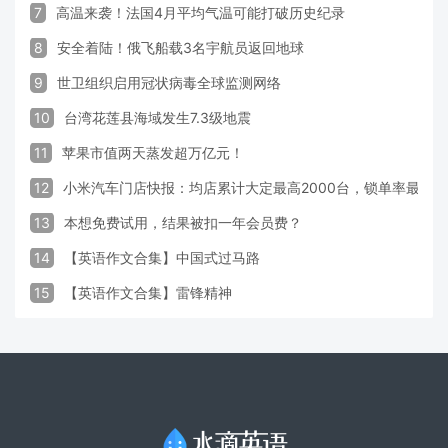
7
高温来袭！法国4月平均气温可能打破历史纪录
8
安全着陆！俄飞船载3名宇航员返回地球
9
世卫组织启用冠状病毒全球监测网络
10
台湾花莲县海域发生7.3级地震
11
苹果市值两天蒸发超万亿元！
12
小米汽车门店快报：均店累计大定最高2000台，锁单率最高达
13
本想免费试用，结果被扣一年会员费？
14
【英语作文合集】中国式过马路
15
【英语作文合集】雷锋精神