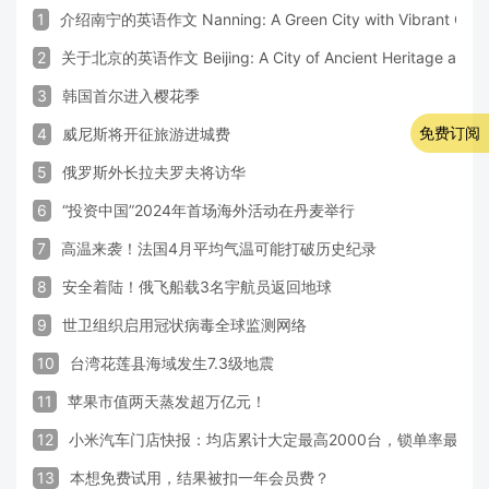
1
介绍南宁的英语作文 Nanning: A Green City with Vibrant Cultu
2
关于北京的英语作文 Beijing: A City of Ancient Heritage and 
3
韩国首尔进入樱花季
免费订阅
4
威尼斯将开征旅游进城费
5
俄罗斯外长拉夫罗夫将访华
6
“投资中国”2024年首场海外活动在丹麦举行
7
高温来袭！法国4月平均气温可能打破历史纪录
8
安全着陆！俄飞船载3名宇航员返回地球
9
世卫组织启用冠状病毒全球监测网络
10
台湾花莲县海域发生7.3级地震
11
苹果市值两天蒸发超万亿元！
12
小米汽车门店快报：均店累计大定最高2000台，锁单率最高达
13
本想免费试用，结果被扣一年会员费？