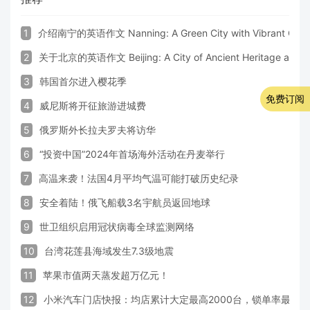
1
介绍南宁的英语作文 Nanning: A Green City with Vibrant Cultu
2
关于北京的英语作文 Beijing: A City of Ancient Heritage and 
3
韩国首尔进入樱花季
免费订阅
4
威尼斯将开征旅游进城费
5
俄罗斯外长拉夫罗夫将访华
6
“投资中国”2024年首场海外活动在丹麦举行
7
高温来袭！法国4月平均气温可能打破历史纪录
8
安全着陆！俄飞船载3名宇航员返回地球
9
世卫组织启用冠状病毒全球监测网络
10
台湾花莲县海域发生7.3级地震
11
苹果市值两天蒸发超万亿元！
12
小米汽车门店快报：均店累计大定最高2000台，锁单率最高达