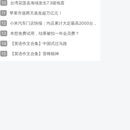
10
台湾花莲县海域发生7.3级地震
11
苹果市值两天蒸发超万亿元！
12
小米汽车门店快报：均店累计大定最高2000台，锁单率最高达40
13
本想免费试用，结果被扣一年会员费？
14
【英语作文合集】中国式过马路
15
【英语作文合集】雷锋精神