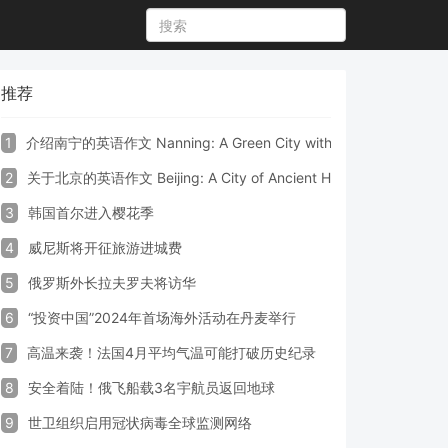
推荐
1
介绍南宁的英语作文 Nanning: A Green City with Vibrant Culture a
2
关于北京的英语作文 Beijing: A City of Ancient Heritage and Mode
3
韩国首尔进入樱花季
4
威尼斯将开征旅游进城费
5
俄罗斯外长拉夫罗夫将访华
6
“投资中国”2024年首场海外活动在丹麦举行
7
高温来袭！法国4月平均气温可能打破历史纪录
8
安全着陆！俄飞船载3名宇航员返回地球
9
世卫组织启用冠状病毒全球监测网络