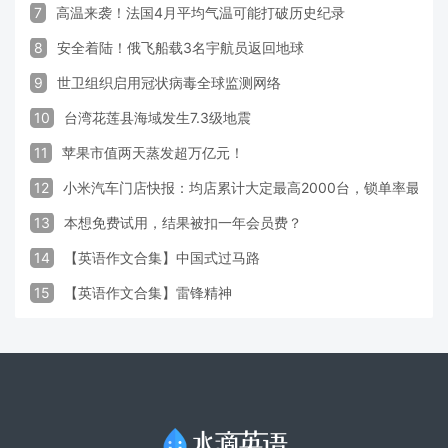
7
高温来袭！法国4月平均气温可能打破历史纪录
8
安全着陆！俄飞船载3名宇航员返回地球
9
世卫组织启用冠状病毒全球监测网络
10
台湾花莲县海域发生7.3级地震
11
苹果市值两天蒸发超万亿元！
12
小米汽车门店快报：均店累计大定最高2000台，锁单率最高达
13
本想免费试用，结果被扣一年会员费？
14
【英语作文合集】中国式过马路
15
【英语作文合集】雷锋精神