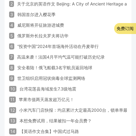
2
关于北京的英语作文 Beijing: A City of Ancient Heritage and 
3
韩国首尔进入樱花季
4
威尼斯将开征旅游进城费
免费订阅
5
俄罗斯外长拉夫罗夫将访华
6
“投资中国”2024年首场海外活动在丹麦举行
7
高温来袭！法国4月平均气温可能打破历史纪录
8
安全着陆！俄飞船载3名宇航员返回地球
9
世卫组织启用冠状病毒全球监测网络
10
台湾花莲县海域发生7.3级地震
11
苹果市值两天蒸发超万亿元！
12
小米汽车门店快报：均店累计大定最高2000台，锁单率最高达
13
本想免费试用，结果被扣一年会员费？
14
【英语作文合集】中国式过马路