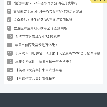
6
“投资中国”2024年首场海外活动在丹麦举行
7
高温来袭！法国4月平均气温可能打破历史纪录
8
安全着陆！俄飞船载3名宇航员返回地球
9
世卫组织启用冠状病毒全球监测网络
10
台湾花莲县海域发生7.3级地震
11
苹果市值两天蒸发超万亿元！
12
小米汽车门店快报：均店累计大定最高2000台，锁单率最高达
13
本想免费试用，结果被扣一年会员费？
14
【英语作文合集】中国式过马路
15
【英语作文合集】雷锋精神