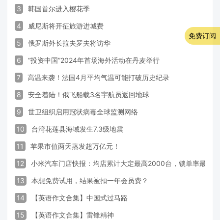
3
韩国首尔进入樱花季
4
威尼斯将开征旅游进城费
免费订阅
5
俄罗斯外长拉夫罗夫将访华
6
“投资中国”2024年首场海外活动在丹麦举行
7
高温来袭！法国4月平均气温可能打破历史纪录
8
安全着陆！俄飞船载3名宇航员返回地球
9
世卫组织启用冠状病毒全球监测网络
10
台湾花莲县海域发生7.3级地震
11
苹果市值两天蒸发超万亿元！
12
小米汽车门店快报：均店累计大定最高2000台，锁单率最高达
13
本想免费试用，结果被扣一年会员费？
14
【英语作文合集】中国式过马路
15
【英语作文合集】雷锋精神