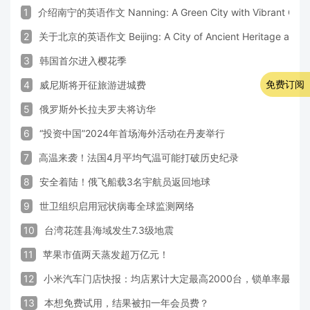
1
介绍南宁的英语作文 Nanning: A Green City with Vibrant Cultu
2
关于北京的英语作文 Beijing: A City of Ancient Heritage and 
3
韩国首尔进入樱花季
免费订阅
4
威尼斯将开征旅游进城费
5
俄罗斯外长拉夫罗夫将访华
6
“投资中国”2024年首场海外活动在丹麦举行
7
高温来袭！法国4月平均气温可能打破历史纪录
8
安全着陆！俄飞船载3名宇航员返回地球
9
世卫组织启用冠状病毒全球监测网络
10
台湾花莲县海域发生7.3级地震
11
苹果市值两天蒸发超万亿元！
12
小米汽车门店快报：均店累计大定最高2000台，锁单率最高达
13
本想免费试用，结果被扣一年会员费？