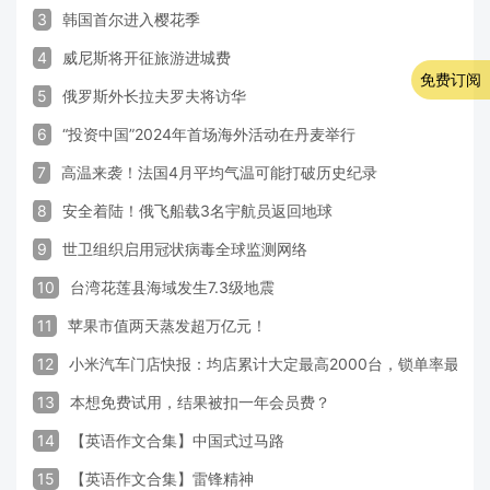
3
韩国首尔进入樱花季
4
威尼斯将开征旅游进城费
免费订阅
5
俄罗斯外长拉夫罗夫将访华
6
“投资中国”2024年首场海外活动在丹麦举行
7
高温来袭！法国4月平均气温可能打破历史纪录
8
安全着陆！俄飞船载3名宇航员返回地球
9
世卫组织启用冠状病毒全球监测网络
10
台湾花莲县海域发生7.3级地震
11
苹果市值两天蒸发超万亿元！
12
小米汽车门店快报：均店累计大定最高2000台，锁单率最高达
13
本想免费试用，结果被扣一年会员费？
14
【英语作文合集】中国式过马路
15
【英语作文合集】雷锋精神