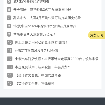
5
威尼斯将开征旅游进城费
6
安全着陆！俄飞船载3名宇航员返回地球
7
高温来袭！法国4月平均气温可能打破历史纪录
8
“投资中国”2024年首场海外活动在丹麦举行
9
苹果市值两天蒸发超万亿元！
免费订阅
10
世卫组织启用冠状病毒全球监测网络
11
台湾花莲县海域发生7.3级地震
12
小米汽车门店快报：均店累计大定最高2000台，锁单率最高达
13
本想免费试用，结果被扣一年会员费？
14
【英语作文合集】中国式过马路
15
【英语作文合集】雷锋精神