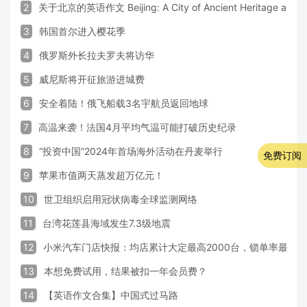
2
关于北京的英语作文 Beijing: A City of Ancient Heritage and 
3
韩国首尔进入樱花季
4
俄罗斯外长拉夫罗夫将访华
5
威尼斯将开征旅游进城费
6
安全着陆！俄飞船载3名宇航员返回地球
7
高温来袭！法国4月平均气温可能打破历史纪录
8
“投资中国”2024年首场海外活动在丹麦举行
免费订阅
9
苹果市值两天蒸发超万亿元！
10
世卫组织启用冠状病毒全球监测网络
11
台湾花莲县海域发生7.3级地震
12
小米汽车门店快报：均店累计大定最高2000台，锁单率最高达
13
本想免费试用，结果被扣一年会员费？
14
【英语作文合集】中国式过马路