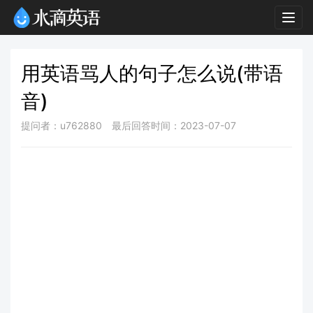
Togg
navig
用英语骂人的句子怎么说(带语
音)
提问者：u762880
最后回答时间：2023-07-07