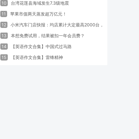
10
台湾花莲县海域发生7.3级地震
11
苹果市值两天蒸发超万亿元！
12
小米汽车门店快报：均店累计大定最高2000台，锁单率最高达40
13
本想免费试用，结果被扣一年会员费？
14
【英语作文合集】中国式过马路
15
【英语作文合集】雷锋精神