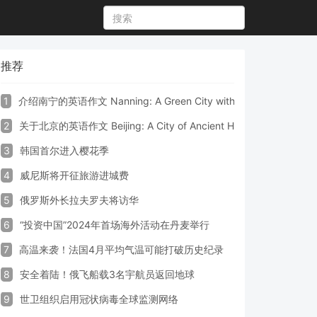
推荐
1
介绍南宁的英语作文 Nanning: A Green City with Vibrant Culture a
2
关于北京的英语作文 Beijing: A City of Ancient Heritage and Mode
3
韩国首尔进入樱花季
4
威尼斯将开征旅游进城费
5
俄罗斯外长拉夫罗夫将访华
6
“投资中国”2024年首场海外活动在丹麦举行
7
高温来袭！法国4月平均气温可能打破历史纪录
8
安全着陆！俄飞船载3名宇航员返回地球
9
世卫组织启用冠状病毒全球监测网络