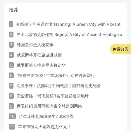
推荐
1
介绍南宁的英语作文 Nanning: A Green City with Vibrant Cultu
2
关于北京的英语作文 Beijing: A City of Ancient Heritage and 
3
韩国首尔进入樱花季
免费订阅
4
威尼斯将开征旅游进城费
5
俄罗斯外长拉夫罗夫将访华
6
“投资中国”2024年首场海外活动在丹麦举行
7
高温来袭！法国4月平均气温可能打破历史纪录
8
安全着陆！俄飞船载3名宇航员返回地球
9
世卫组织启用冠状病毒全球监测网络
10
台湾花莲县海域发生7.3级地震
11
苹果市值两天蒸发超万亿元！