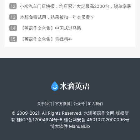
12
小米汽车门店快报：均店累计大定最高2000台，锁单率最高达
13
本想免费试用，结果被扣一年会员费？
14
【英语作文合集】中国式过马路
15
【英语作文合集】雷锋精神
关于我们
|
官方微博
| 公众号 |
加入我们
© 2009-2021. All Rights Reserved. 水滴英语作文网 版权所
有
桂ICP备17004674号-6
桂公网安备 45010702000096号
博大软件
ManualLib