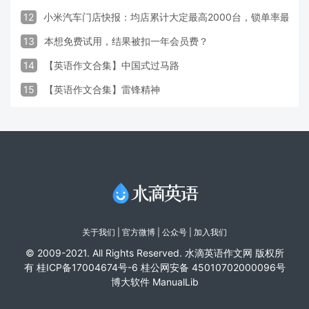
12
小米汽车门店快报：均店累计大定最高2000台，锁单率最高达
13
本想免费试用，结果被扣一年会员费？
14
【英语作文合集】中国式过马路
15
【英语作文合集】雷锋精神
关于我们
|
官方微博
| 公众号 |
加入我们
© 2009-2021. All Rights Reserved. 水滴英语作文网 版权所
有
桂ICP备17004674号-6
桂公网安备 45010702000096号
博大软件
ManualLib