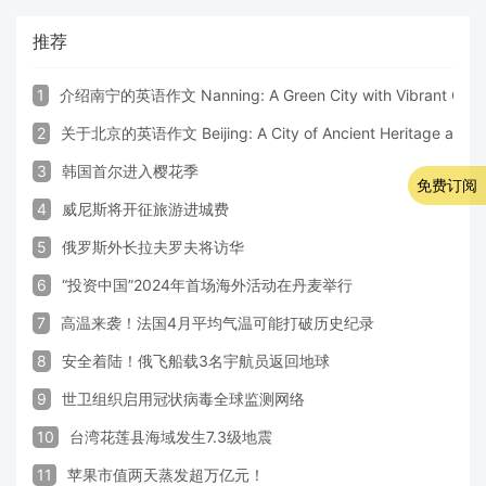
推荐
1
介绍南宁的英语作文 Nanning: A Green City with Vibrant Cultu
2
关于北京的英语作文 Beijing: A City of Ancient Heritage and 
3
韩国首尔进入樱花季
免费订阅
4
威尼斯将开征旅游进城费
5
俄罗斯外长拉夫罗夫将访华
6
“投资中国”2024年首场海外活动在丹麦举行
7
高温来袭！法国4月平均气温可能打破历史纪录
8
安全着陆！俄飞船载3名宇航员返回地球
9
世卫组织启用冠状病毒全球监测网络
10
台湾花莲县海域发生7.3级地震
11
苹果市值两天蒸发超万亿元！