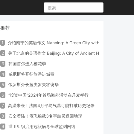
推荐
1
介绍南宁的英语作文 Nanning: A Green City with Vibrant Culture a
2
关于北京的英语作文 Beijing: A City of Ancient Heritage and Mode
3
韩国首尔进入樱花季
4
威尼斯将开征旅游进城费
5
俄罗斯外长拉夫罗夫将访华
6
“投资中国”2024年首场海外活动在丹麦举行
7
高温来袭！法国4月平均气温可能打破历史纪录
8
安全着陆！俄飞船载3名宇航员返回地球
9
世卫组织启用冠状病毒全球监测网络