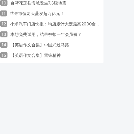
10
台湾花莲县海域发生7.3级地震
11
苹果市值两天蒸发超万亿元！
12
小米汽车门店快报：均店累计大定最高2000台，锁单率最高达40
13
本想免费试用，结果被扣一年会员费？
14
【英语作文合集】中国式过马路
15
【英语作文合集】雷锋精神