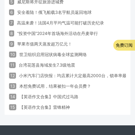
5
威尼斯将开征旅游进城费
6
安全着陆！俄飞船载3名宇航员返回地球
7
高温来袭！法国4月平均气温可能打破历史纪录
8
“投资中国”2024年首场海外活动在丹麦举行
9
苹果市值两天蒸发超万亿元！
免费订阅
10
世卫组织启用冠状病毒全球监测网络
11
台湾花莲县海域发生7.3级地震
12
小米汽车门店快报：均店累计大定最高2000台，锁单率最高达
13
本想免费试用，结果被扣一年会员费？
14
【英语作文合集】中国式过马路
15
【英语作文合集】雷锋精神