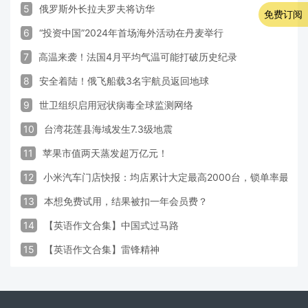
5
俄罗斯外长拉夫罗夫将访华
免费订阅
6
“投资中国”2024年首场海外活动在丹麦举行
7
高温来袭！法国4月平均气温可能打破历史纪录
8
安全着陆！俄飞船载3名宇航员返回地球
9
世卫组织启用冠状病毒全球监测网络
10
台湾花莲县海域发生7.3级地震
11
苹果市值两天蒸发超万亿元！
12
小米汽车门店快报：均店累计大定最高2000台，锁单率最高达
13
本想免费试用，结果被扣一年会员费？
14
【英语作文合集】中国式过马路
15
【英语作文合集】雷锋精神