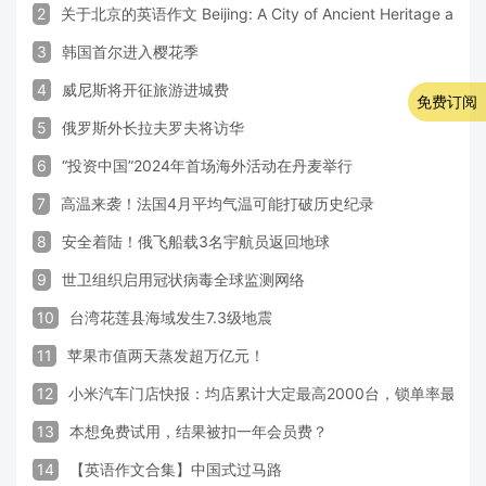
2
关于北京的英语作文 Beijing: A City of Ancient Heritage and 
3
韩国首尔进入樱花季
4
威尼斯将开征旅游进城费
免费订阅
5
俄罗斯外长拉夫罗夫将访华
6
“投资中国”2024年首场海外活动在丹麦举行
7
高温来袭！法国4月平均气温可能打破历史纪录
8
安全着陆！俄飞船载3名宇航员返回地球
9
世卫组织启用冠状病毒全球监测网络
10
台湾花莲县海域发生7.3级地震
11
苹果市值两天蒸发超万亿元！
12
小米汽车门店快报：均店累计大定最高2000台，锁单率最高达
13
本想免费试用，结果被扣一年会员费？
14
【英语作文合集】中国式过马路