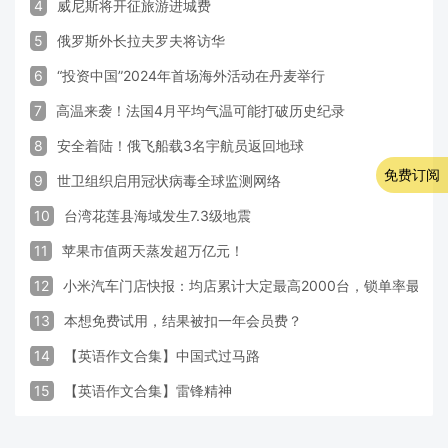
4
威尼斯将开征旅游进城费
5
俄罗斯外长拉夫罗夫将访华
6
“投资中国”2024年首场海外活动在丹麦举行
7
高温来袭！法国4月平均气温可能打破历史纪录
8
安全着陆！俄飞船载3名宇航员返回地球
免费订阅
9
世卫组织启用冠状病毒全球监测网络
10
台湾花莲县海域发生7.3级地震
11
苹果市值两天蒸发超万亿元！
12
小米汽车门店快报：均店累计大定最高2000台，锁单率最高达
13
本想免费试用，结果被扣一年会员费？
14
【英语作文合集】中国式过马路
15
【英语作文合集】雷锋精神