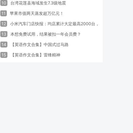
10
台湾花莲县海域发生7.3级地震
11
苹果市值两天蒸发超万亿元！
12
小米汽车门店快报：均店累计大定最高2000台，锁单率最高达40
13
本想免费试用，结果被扣一年会员费？
14
【英语作文合集】中国式过马路
15
【英语作文合集】雷锋精神