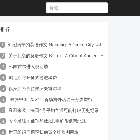
推荐
1
介绍南宁的英语作文 Nanning: A Green City with Vibrant Culture a
2
关于北京的英语作文 Beijing: A City of Ancient Heritage and Mode
3
韩国首尔进入樱花季
4
威尼斯将开征旅游进城费
5
俄罗斯外长拉夫罗夫将访华
6
“投资中国”2024年首场海外活动在丹麦举行
7
高温来袭！法国4月平均气温可能打破历史纪录
8
安全着陆！俄飞船载3名宇航员返回地球
9
世卫组织启用冠状病毒全球监测网络