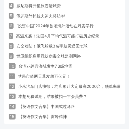
4
威尼斯将开征旅游进城费
5
俄罗斯外长拉夫罗夫将访华
6
“投资中国”2024年首场海外活动在丹麦举行
7
高温来袭！法国4月平均气温可能打破历史纪录
8
安全着陆！俄飞船载3名宇航员返回地球
9
世卫组织启用冠状病毒全球监测网络
10
台湾花莲县海域发生7.3级地震
11
苹果市值两天蒸发超万亿元！
12
小米汽车门店快报：均店累计大定最高2000台，锁单率最高达
13
本想免费试用，结果被扣一年会员费？
14
【英语作文合集】中国式过马路
15
【英语作文合集】雷锋精神