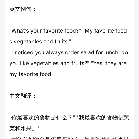
英文例句：
"What's your favorite food?" "My favorite food i
s vegetables and fruits."
"I noticed you always order salad for lunch, do
you like vegetables and fruits?" "Yes, they are
my favorite food."
中文翻译：
"你最喜欢的食物是什么？" "我最喜欢的食物是蔬
菜和水果。"