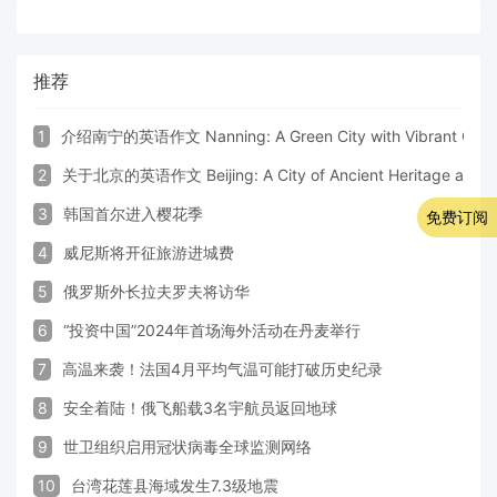
推荐
1
介绍南宁的英语作文 Nanning: A Green City with Vibrant Cultu
2
关于北京的英语作文 Beijing: A City of Ancient Heritage and 
3
韩国首尔进入樱花季
免费订阅
4
威尼斯将开征旅游进城费
5
俄罗斯外长拉夫罗夫将访华
6
“投资中国”2024年首场海外活动在丹麦举行
7
高温来袭！法国4月平均气温可能打破历史纪录
8
安全着陆！俄飞船载3名宇航员返回地球
9
世卫组织启用冠状病毒全球监测网络
10
台湾花莲县海域发生7.3级地震