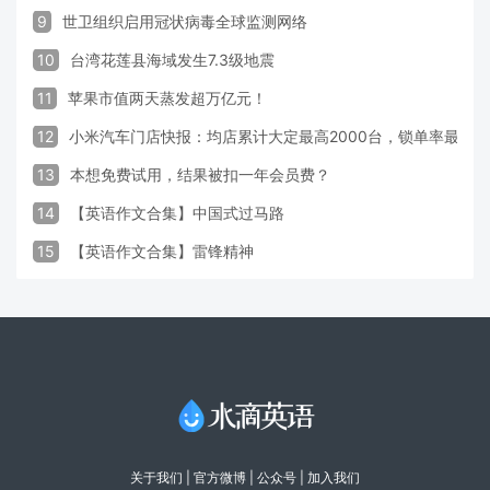
9
世卫组织启用冠状病毒全球监测网络
10
台湾花莲县海域发生7.3级地震
11
苹果市值两天蒸发超万亿元！
12
小米汽车门店快报：均店累计大定最高2000台，锁单率最高达
13
本想免费试用，结果被扣一年会员费？
14
【英语作文合集】中国式过马路
15
【英语作文合集】雷锋精神
关于我们
|
官方微博
| 公众号 |
加入我们