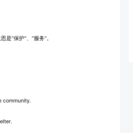
意思是"保护"、"服务"。
e community.
elter.