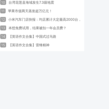
10
台湾花莲县海域发生7.3级地震
11
苹果市值两天蒸发超万亿元！
12
小米汽车门店快报：均店累计大定最高2000台，锁单率最高达40
13
本想免费试用，结果被扣一年会员费？
14
【英语作文合集】中国式过马路
15
【英语作文合集】雷锋精神