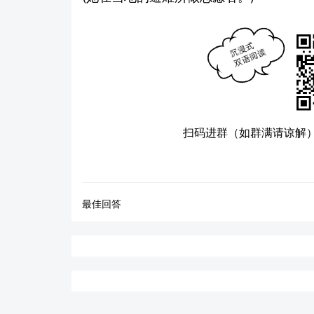
扫码进群（如群满请谅解
最佳回答