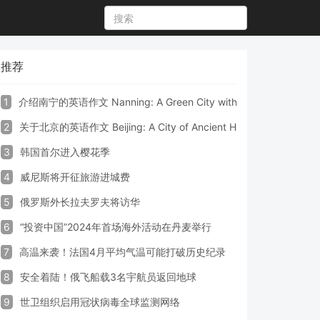
推荐
1
介绍南宁的英语作文 Nanning: A Green City with Vibrant Culture a
2
关于北京的英语作文 Beijing: A City of Ancient Heritage and Mode
3
韩国首尔进入樱花季
4
威尼斯将开征旅游进城费
5
俄罗斯外长拉夫罗夫将访华
6
“投资中国”2024年首场海外活动在丹麦举行
7
高温来袭！法国4月平均气温可能打破历史纪录
8
安全着陆！俄飞船载3名宇航员返回地球
9
世卫组织启用冠状病毒全球监测网络