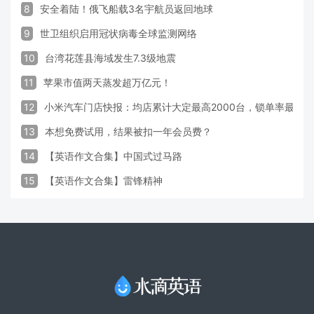
8
安全着陆！俄飞船载3名宇航员返回地球
9
世卫组织启用冠状病毒全球监测网络
10
台湾花莲县海域发生7.3级地震
11
苹果市值两天蒸发超万亿元！
12
小米汽车门店快报：均店累计大定最高2000台，锁单率最高达
13
本想免费试用，结果被扣一年会员费？
14
【英语作文合集】中国式过马路
15
【英语作文合集】雷锋精神