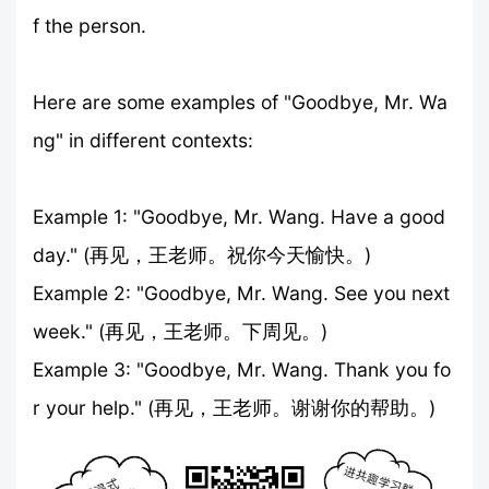
f the person.
Here are some examples of "Goodbye, Mr. Wa
ng" in different contexts:
Example 1: "Goodbye, Mr. Wang. Have a good
day." (再见，王老师。祝你今天愉快。)
Example 2: "Goodbye, Mr. Wang. See you next
week." (再见，王老师。下周见。)
Example 3: "Goodbye, Mr. Wang. Thank you fo
r your help." (再见，王老师。谢谢你的帮助。)