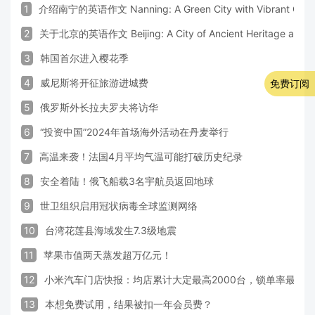
1
介绍南宁的英语作文 Nanning: A Green City with Vibrant Cultu
2
关于北京的英语作文 Beijing: A City of Ancient Heritage and 
3
韩国首尔进入樱花季
4
威尼斯将开征旅游进城费
免费订阅
5
俄罗斯外长拉夫罗夫将访华
6
“投资中国”2024年首场海外活动在丹麦举行
7
高温来袭！法国4月平均气温可能打破历史纪录
8
安全着陆！俄飞船载3名宇航员返回地球
9
世卫组织启用冠状病毒全球监测网络
10
台湾花莲县海域发生7.3级地震
11
苹果市值两天蒸发超万亿元！
12
小米汽车门店快报：均店累计大定最高2000台，锁单率最高达
13
本想免费试用，结果被扣一年会员费？