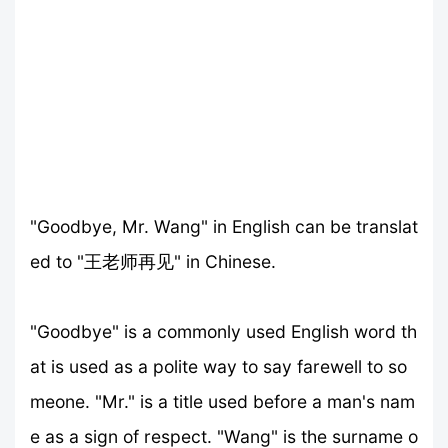
"Goodbye, Mr. Wang" in English can be translat
ed to "王老师再见" in Chinese.
"Goodbye" is a commonly used English word th
at is used as a polite way to say farewell to so
meone. "Mr." is a title used before a man's nam
e as a sign of respect. "Wang" is the surname o