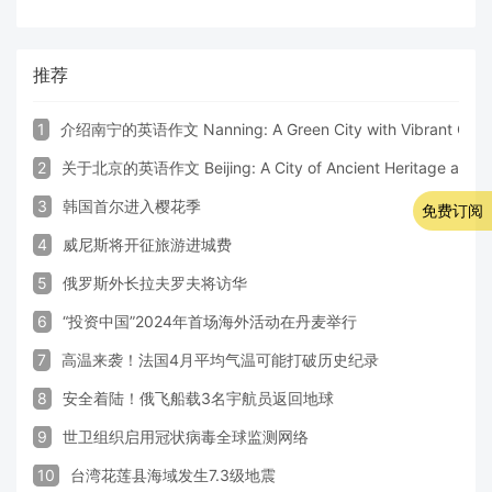
推荐
1
介绍南宁的英语作文 Nanning: A Green City with Vibrant Cultu
2
关于北京的英语作文 Beijing: A City of Ancient Heritage and 
3
韩国首尔进入樱花季
免费订阅
4
威尼斯将开征旅游进城费
5
俄罗斯外长拉夫罗夫将访华
6
“投资中国”2024年首场海外活动在丹麦举行
7
高温来袭！法国4月平均气温可能打破历史纪录
8
安全着陆！俄飞船载3名宇航员返回地球
9
世卫组织启用冠状病毒全球监测网络
10
台湾花莲县海域发生7.3级地震