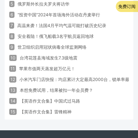
5
俄罗斯外长拉夫罗夫将访华
免费订阅
6
“投资中国”2024年首场海外活动在丹麦举行
7
高温来袭！法国4月平均气温可能打破历史纪录
8
安全着陆！俄飞船载3名宇航员返回地球
9
世卫组织启用冠状病毒全球监测网络
10
台湾花莲县海域发生7.3级地震
11
苹果市值两天蒸发超万亿元！
12
小米汽车门店快报：均店累计大定最高2000台，锁单率最高达
13
本想免费试用，结果被扣一年会员费？
14
【英语作文合集】中国式过马路
15
【英语作文合集】雷锋精神