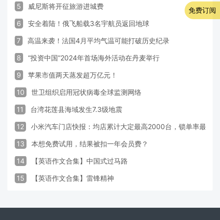
5
威尼斯将开征旅游进城费
免费订阅
6
安全着陆！俄飞船载3名宇航员返回地球
7
高温来袭！法国4月平均气温可能打破历史纪录
8
“投资中国”2024年首场海外活动在丹麦举行
9
苹果市值两天蒸发超万亿元！
10
世卫组织启用冠状病毒全球监测网络
11
台湾花莲县海域发生7.3级地震
12
小米汽车门店快报：均店累计大定最高2000台，锁单率最高达
13
本想免费试用，结果被扣一年会员费？
14
【英语作文合集】中国式过马路
15
【英语作文合集】雷锋精神