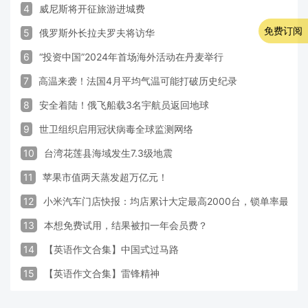
4
威尼斯将开征旅游进城费
免费订阅
5
俄罗斯外长拉夫罗夫将访华
6
“投资中国”2024年首场海外活动在丹麦举行
7
高温来袭！法国4月平均气温可能打破历史纪录
8
安全着陆！俄飞船载3名宇航员返回地球
9
世卫组织启用冠状病毒全球监测网络
10
台湾花莲县海域发生7.3级地震
11
苹果市值两天蒸发超万亿元！
12
小米汽车门店快报：均店累计大定最高2000台，锁单率最高达
13
本想免费试用，结果被扣一年会员费？
14
【英语作文合集】中国式过马路
15
【英语作文合集】雷锋精神