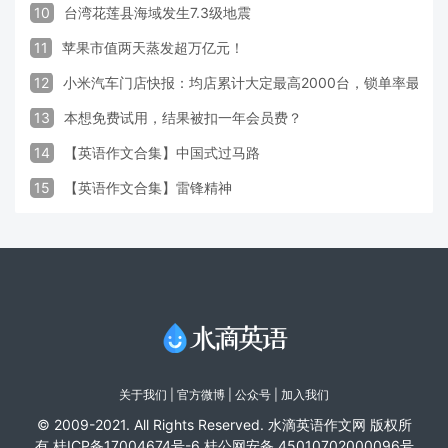
10
台湾花莲县海域发生7.3级地震
11
苹果市值两天蒸发超万亿元！
12
小米汽车门店快报：均店累计大定最高2000台，锁单率最高达
13
本想免费试用，结果被扣一年会员费？
14
【英语作文合集】中国式过马路
15
【英语作文合集】雷锋精神
关于我们
|
官方微博
| 公众号 |
加入我们
© 2009-2021. All Rights Reserved. 水滴英语作文网 版权所
有
桂ICP备17004674号-6
桂公网安备 45010702000096号