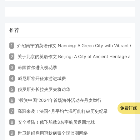
推荐
1
介绍南宁的英语作文 Nanning: A Green City with Vibrant Cultu
2
关于北京的英语作文 Beijing: A City of Ancient Heritage and 
3
韩国首尔进入樱花季
4
威尼斯将开征旅游进城费
5
俄罗斯外长拉夫罗夫将访华
6
“投资中国”2024年首场海外活动在丹麦举行
免费订阅
7
高温来袭！法国4月平均气温可能打破历史纪录
8
安全着陆！俄飞船载3名宇航员返回地球
9
世卫组织启用冠状病毒全球监测网络