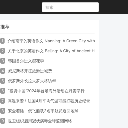
推荐
1
介绍南宁的英语作文 Nanning: A Green City with Vibrant Culture a
2
关于北京的英语作文 Beijing: A City of Ancient Heritage and Mode
3
韩国首尔进入樱花季
4
威尼斯将开征旅游进城费
5
俄罗斯外长拉夫罗夫将访华
6
“投资中国”2024年首场海外活动在丹麦举行
7
高温来袭！法国4月平均气温可能打破历史纪录
8
安全着陆！俄飞船载3名宇航员返回地球
9
世卫组织启用冠状病毒全球监测网络