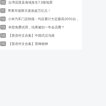
10
台湾花莲县海域发生7.3级地震
11
苹果市值两天蒸发超万亿元！
12
小米汽车门店快报：均店累计大定最高2000台，锁单率最高达40
13
本想免费试用，结果被扣一年会员费？
14
【英语作文合集】中国式过马路
15
【英语作文合集】雷锋精神