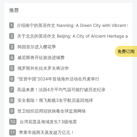
推荐
1
介绍南宁的英语作文 Nanning: A Green City with Vibrant Cultu
2
关于北京的英语作文 Beijing: A City of Ancient Heritage and 
3
韩国首尔进入樱花季
免费订阅
4
威尼斯将开征旅游进城费
5
俄罗斯外长拉夫罗夫将访华
6
“投资中国”2024年首场海外活动在丹麦举行
7
高温来袭！法国4月平均气温可能打破历史纪录
8
安全着陆！俄飞船载3名宇航员返回地球
9
世卫组织启用冠状病毒全球监测网络
10
台湾花莲县海域发生7.3级地震
11
苹果市值两天蒸发超万亿元！