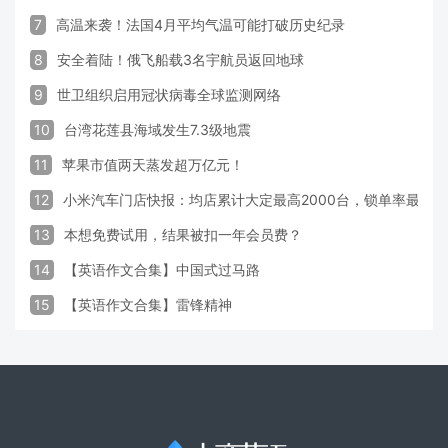
7
高温来袭！法国4月平均气温可能打破历史纪录
8
安全着陆！俄飞船载3名宇航员返回地球
9
世卫组织启用冠状病毒全球监测网络
10
台湾花莲县海域发生7.3级地震
11
苹果市值两天蒸发超万亿元！
12
小米汽车门店快报：均店累计大定最高2000台，锁单率最高达
13
本想免费试用，结果被扣一年会员费？
14
【英语作文合集】中国式过马路
15
【英语作文合集】雷锋精神