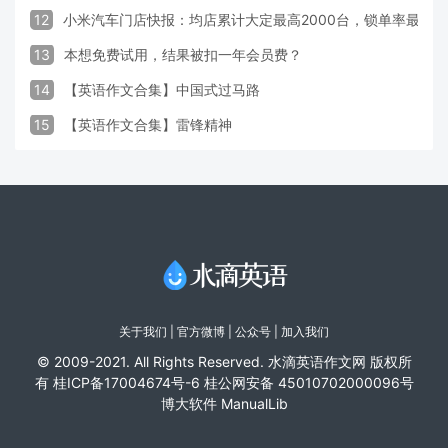
12
小米汽车门店快报：均店累计大定最高2000台，锁单率最高达
13
本想免费试用，结果被扣一年会员费？
14
【英语作文合集】中国式过马路
15
【英语作文合集】雷锋精神
关于我们
|
官方微博
| 公众号 |
加入我们
© 2009-2021. All Rights Reserved. 水滴英语作文网 版权所
有
桂ICP备17004674号-6
桂公网安备 45010702000096号
博大软件
ManualLib