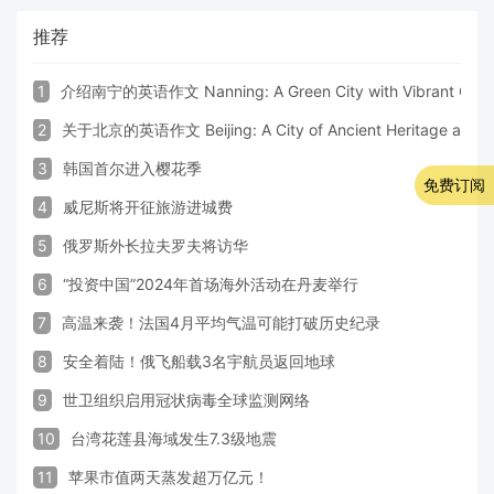
推荐
1
介绍南宁的英语作文 Nanning: A Green City with Vibrant Cultu
2
关于北京的英语作文 Beijing: A City of Ancient Heritage and 
3
韩国首尔进入樱花季
免费订阅
4
威尼斯将开征旅游进城费
5
俄罗斯外长拉夫罗夫将访华
6
“投资中国”2024年首场海外活动在丹麦举行
7
高温来袭！法国4月平均气温可能打破历史纪录
8
安全着陆！俄飞船载3名宇航员返回地球
9
世卫组织启用冠状病毒全球监测网络
10
台湾花莲县海域发生7.3级地震
11
苹果市值两天蒸发超万亿元！