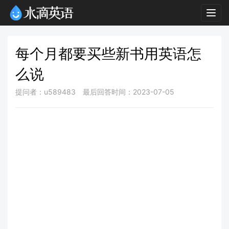
Togg
navig
每个月都要买些新书用英语怎
么说
提问者：u589483
最后回答时间：2023-07-05