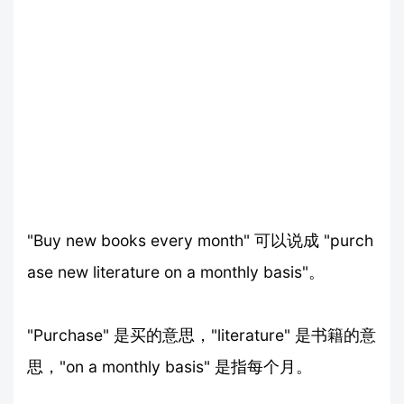
"Buy new books every month" 可以说成 "purch
ase new literature on a monthly basis"。
"Purchase" 是买的意思，"literature" 是书籍的意
思，"on a monthly basis" 是指每个月。