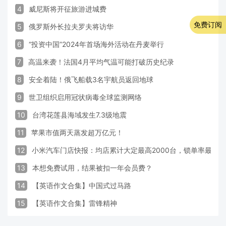
4
威尼斯将开征旅游进城费
免费订阅
5
俄罗斯外长拉夫罗夫将访华
6
“投资中国”2024年首场海外活动在丹麦举行
7
高温来袭！法国4月平均气温可能打破历史纪录
8
安全着陆！俄飞船载3名宇航员返回地球
9
世卫组织启用冠状病毒全球监测网络
10
台湾花莲县海域发生7.3级地震
11
苹果市值两天蒸发超万亿元！
12
小米汽车门店快报：均店累计大定最高2000台，锁单率最高达
13
本想免费试用，结果被扣一年会员费？
14
【英语作文合集】中国式过马路
15
【英语作文合集】雷锋精神