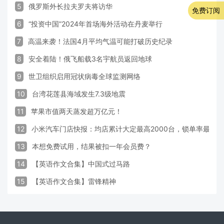
5
俄罗斯外长拉夫罗夫将访华
免费订阅
6
“投资中国”2024年首场海外活动在丹麦举行
7
高温来袭！法国4月平均气温可能打破历史纪录
8
安全着陆！俄飞船载3名宇航员返回地球
9
世卫组织启用冠状病毒全球监测网络
10
台湾花莲县海域发生7.3级地震
11
苹果市值两天蒸发超万亿元！
12
小米汽车门店快报：均店累计大定最高2000台，锁单率最高达
13
本想免费试用，结果被扣一年会员费？
14
【英语作文合集】中国式过马路
15
【英语作文合集】雷锋精神