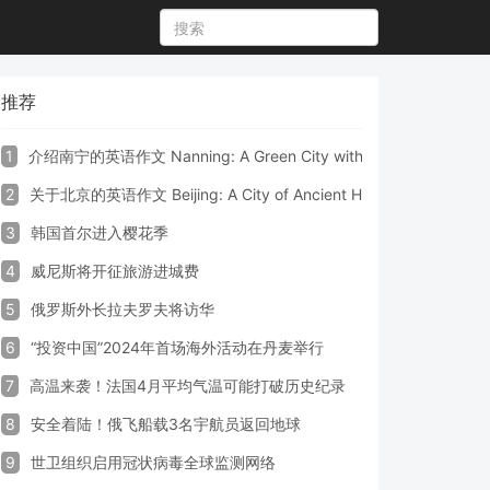
推荐
1
介绍南宁的英语作文 Nanning: A Green City with Vibrant Culture a
2
关于北京的英语作文 Beijing: A City of Ancient Heritage and Mode
3
韩国首尔进入樱花季
4
威尼斯将开征旅游进城费
5
俄罗斯外长拉夫罗夫将访华
6
“投资中国”2024年首场海外活动在丹麦举行
7
高温来袭！法国4月平均气温可能打破历史纪录
8
安全着陆！俄飞船载3名宇航员返回地球
9
世卫组织启用冠状病毒全球监测网络