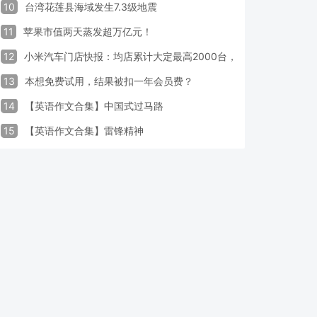
10
台湾花莲县海域发生7.3级地震
11
苹果市值两天蒸发超万亿元！
12
小米汽车门店快报：均店累计大定最高2000台，锁单率最高达40
13
本想免费试用，结果被扣一年会员费？
14
【英语作文合集】中国式过马路
15
【英语作文合集】雷锋精神