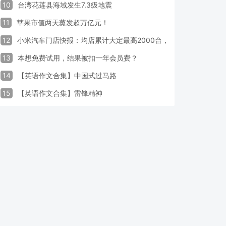
10
台湾花莲县海域发生7.3级地震
11
苹果市值两天蒸发超万亿元！
12
小米汽车门店快报：均店累计大定最高2000台，锁单率最高达40
13
本想免费试用，结果被扣一年会员费？
14
【英语作文合集】中国式过马路
15
【英语作文合集】雷锋精神