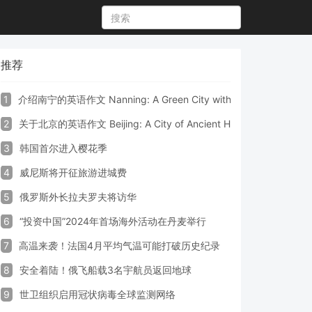
推荐
1
介绍南宁的英语作文 Nanning: A Green City with Vibrant Culture a
2
关于北京的英语作文 Beijing: A City of Ancient Heritage and Mode
3
韩国首尔进入樱花季
4
威尼斯将开征旅游进城费
5
俄罗斯外长拉夫罗夫将访华
6
“投资中国”2024年首场海外活动在丹麦举行
7
高温来袭！法国4月平均气温可能打破历史纪录
8
安全着陆！俄飞船载3名宇航员返回地球
9
世卫组织启用冠状病毒全球监测网络