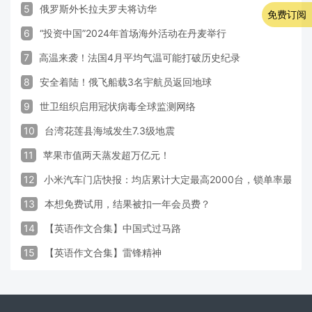
5
俄罗斯外长拉夫罗夫将访华
免费订阅
6
“投资中国”2024年首场海外活动在丹麦举行
7
高温来袭！法国4月平均气温可能打破历史纪录
8
安全着陆！俄飞船载3名宇航员返回地球
9
世卫组织启用冠状病毒全球监测网络
10
台湾花莲县海域发生7.3级地震
11
苹果市值两天蒸发超万亿元！
12
小米汽车门店快报：均店累计大定最高2000台，锁单率最高达
13
本想免费试用，结果被扣一年会员费？
14
【英语作文合集】中国式过马路
15
【英语作文合集】雷锋精神