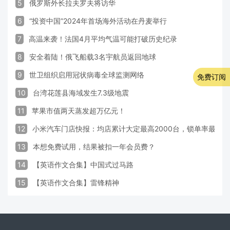
5
俄罗斯外长拉夫罗夫将访华
6
“投资中国”2024年首场海外活动在丹麦举行
7
高温来袭！法国4月平均气温可能打破历史纪录
8
安全着陆！俄飞船载3名宇航员返回地球
9
世卫组织启用冠状病毒全球监测网络
免费订阅
10
台湾花莲县海域发生7.3级地震
11
苹果市值两天蒸发超万亿元！
12
小米汽车门店快报：均店累计大定最高2000台，锁单率最高达
13
本想免费试用，结果被扣一年会员费？
14
【英语作文合集】中国式过马路
15
【英语作文合集】雷锋精神